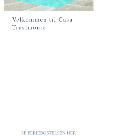
Velkommen til Casa
Trasimonte
Casa Trasimonte ligger på en bakke
med udsigt over Trasimenosøen i det
centrale Italien, lige på grænsen
mellem det bølgende Toscana og det
grønne Umbrien. Her kan du slappe
af blandt store vinmarker og
olivenlunde og nyde lækre regionale
produkter. Landsbyerne og byerne i
området er blandt de smukkeste i
Italien. Kom og smag og oplev selv.
Du finder en række forslag på vores
hjemmeside.
SE FERIEBOSTELSEN HER