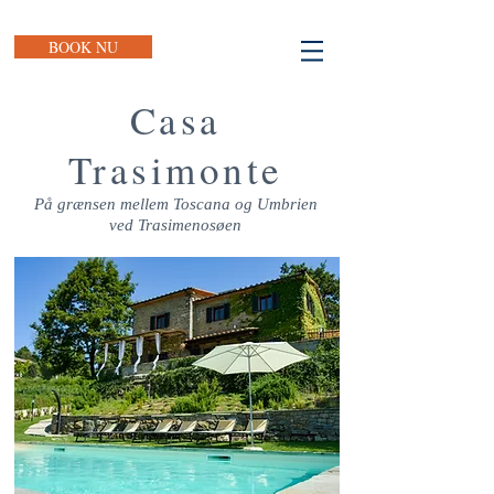
BOOK NU
Casa
Trasimonte
På grænsen mellem Toscana og Umbrien
ved Trasimenosøen